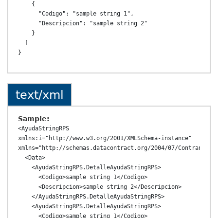
    {

      "Codigo": "sample string 1",

      "Descripcion": "sample string 2"

    }

  ]

text/xml
Sample:
<AyudaStringRPS 
xmlns:i="http://www.w3.org/2001/XMLSchema-instance" 
xmlns="http://schemas.datacontract.org/2004/07/ContransAPI.
  <Data>

    <AyudaStringRPS.DetalleAyudaStringRPS>

      <Codigo>sample string 1</Codigo>

      <Descripcion>sample string 2</Descripcion>

    </AyudaStringRPS.DetalleAyudaStringRPS>

    <AyudaStringRPS.DetalleAyudaStringRPS>

      <Codigo>sample string 1</Codigo>
