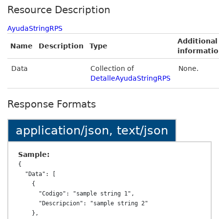
Resource Description
AyudaStringRPS
Additional
Name
Description
Type
informati
Data
Collection of
None.
DetalleAyudaStringRPS
Response Formats
application/json, text/json
Sample:
{

  "Data": [

    {

      "Codigo": "sample string 1",

      "Descripcion": "sample string 2"

    },
