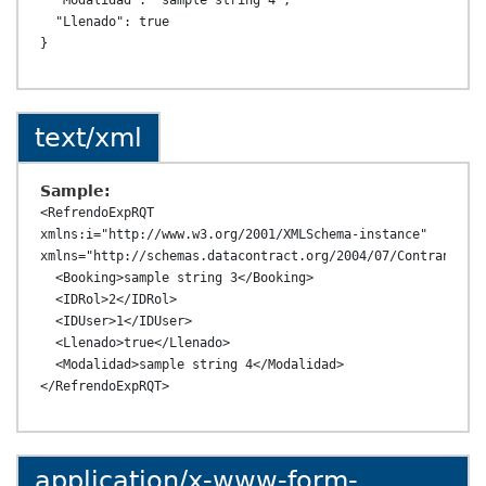
  "Modalidad": "sample string 4",

  "Llenado": true

text/xml
Sample:
<RefrendoExpRQT 
xmlns:i="http://www.w3.org/2001/XMLSchema-instance" 
xmlns="http://schemas.datacontract.org/2004/07/ContransAPI.
  <Booking>sample string 3</Booking>

  <IDRol>2</IDRol>

  <IDUser>1</IDUser>

  <Llenado>true</Llenado>

  <Modalidad>sample string 4</Modalidad>

application/x-www-form-