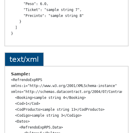
      "Peso": 6.0,

      "Ticket": "sample string 7",

      "Precinto": "sample string 8"

    }

  ]

text/xml
Sample:
<RefrendoExpRPS 
xmlns:i="http://www.w3.org/2001/XMLSchema-instance" 
xmlns="http://schemas.datacontract.org/2004/07/ContransAPI.
  <Booking>sample string 4</Booking>

  <Cod>1</Cod>

  <CodProducto>sample string 13</CodProducto>

  <Codigo>sample string 3</Codigo>

  <Datos>

    <RefrendoExpRPS.Data>
