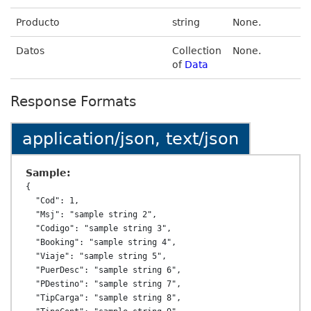
Producto
string
None.
Datos
Collection
None.
of
Data
Response Formats
application/json, text/json
Sample:
{

  "Cod": 1,

  "Msj": "sample string 2",

  "Codigo": "sample string 3",

  "Booking": "sample string 4",

  "Viaje": "sample string 5",

  "PuerDesc": "sample string 6",

  "PDestino": "sample string 7",

  "TipCarga": "sample string 8",
