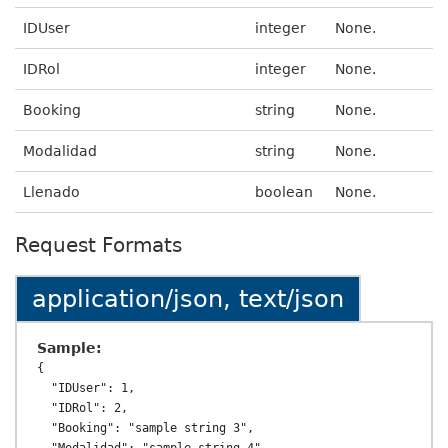
IDUser
integer
None.
IDRol
integer
None.
Booking
string
None.
Modalidad
string
None.
Llenado
boolean
None.
Request Formats
application/json, text/json
Sample:
{

  "IDUser": 1,

  "IDRol": 2,

  "Booking": "sample string 3",
