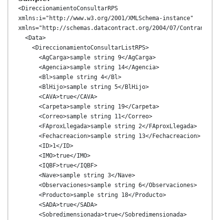
<DireccionamientoConsultarRPS 
xmlns:i="http://www.w3.org/2001/XMLSchema-instance" 
xmlns="http://schemas.datacontract.org/2004/07/ContransAPI.
  <Data>

    <DireccionamientoConsultarListRPS>

      <AgCarga>sample string 9</AgCarga>

      <Agencia>sample string 14</Agencia>

      <Bl>sample string 4</Bl>

      <BlHijo>sample string 5</BlHijo>

      <CAVA>true</CAVA>

      <Carpeta>sample string 19</Carpeta>

      <Correo>sample string 11</Correo>

      <FAproxLlegada>sample string 2</FAproxLlegada>

      <Fechacreacion>sample string 13</Fechacreacion>

      <ID>1</ID>

      <IMO>true</IMO>

      <IQBF>true</IQBF>

      <Nave>sample string 3</Nave>

      <Observaciones>sample string 6</Observaciones>

      <Producto>sample string 18</Producto>

      <SADA>true</SADA>

      <Sobredimensionada>true</Sobredimensionada>
