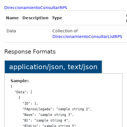
DireccionamientoConsultarRPS
Name
Description
Type
Data
Collection of
DireccionamientoConsultarListRPS
Response Formats
application/json, text/json
Sample:
{

  "Data": [

    {

      "ID": 1,

      "FAproxLlegada": "sample string 2",

      "Nave": "sample string 3",

      "Bl": "sample string 4",

      "BlHijo": "sample string 5",
