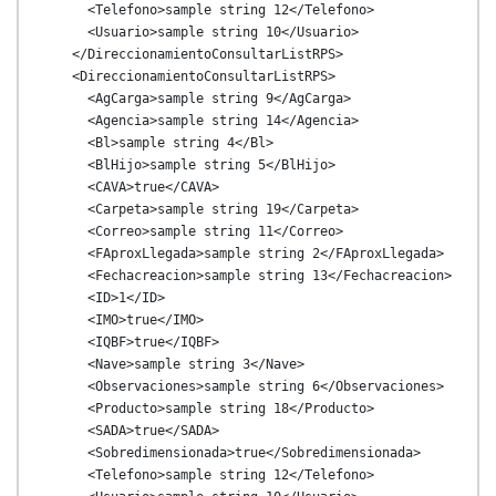
      <Telefono>sample string 12</Telefono>

      <Usuario>sample string 10</Usuario>

    </DireccionamientoConsultarListRPS>

    <DireccionamientoConsultarListRPS>

      <AgCarga>sample string 9</AgCarga>

      <Agencia>sample string 14</Agencia>

      <Bl>sample string 4</Bl>

      <BlHijo>sample string 5</BlHijo>

      <CAVA>true</CAVA>

      <Carpeta>sample string 19</Carpeta>

      <Correo>sample string 11</Correo>

      <FAproxLlegada>sample string 2</FAproxLlegada>

      <Fechacreacion>sample string 13</Fechacreacion>

      <ID>1</ID>

      <IMO>true</IMO>

      <IQBF>true</IQBF>

      <Nave>sample string 3</Nave>

      <Observaciones>sample string 6</Observaciones>

      <Producto>sample string 18</Producto>

      <SADA>true</SADA>

      <Sobredimensionada>true</Sobredimensionada>

      <Telefono>sample string 12</Telefono>
