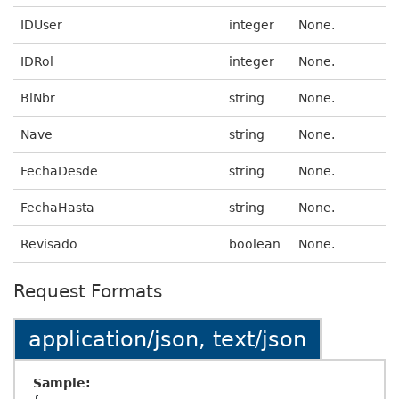
IDUser
integer
None.
IDRol
integer
None.
BlNbr
string
None.
Nave
string
None.
FechaDesde
string
None.
FechaHasta
string
None.
Revisado
boolean
None.
Request Formats
application/json, text/json
Sample: