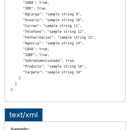
      "SADA": true,

      "IMO": true,

      "AgCarga": "sample string 9",

      "Usuario": "sample string 10",

      "Correo": "sample string 11",

      "Telefono": "sample string 12",

      "Fechacreacion": "sample string 13",

      "Agencia": "sample string 14",

      "CAVA": true,

      "IQBF": true,

      "Sobredimensionada": true,

      "Producto": "sample string 18",

      "Carpeta": "sample string 19"

    }

  ]

text/xml
Sample: