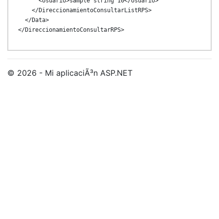
      <Usuario>sample string 10</Usuario>

    </DireccionamientoConsultarListRPS>

  </Data>

© 2026 - Mi aplicaciÃ³n ASP.NET