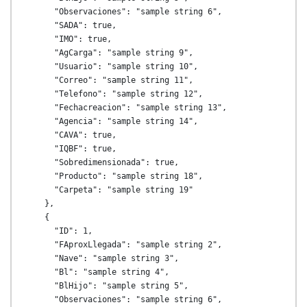
      "Observaciones": "sample string 6",

      "SADA": true,

      "IMO": true,

      "AgCarga": "sample string 9",

      "Usuario": "sample string 10",

      "Correo": "sample string 11",

      "Telefono": "sample string 12",

      "Fechacreacion": "sample string 13",

      "Agencia": "sample string 14",

      "CAVA": true,

      "IQBF": true,

      "Sobredimensionada": true,

      "Producto": "sample string 18",

      "Carpeta": "sample string 19"

    },

    {

      "ID": 1,

      "FAproxLlegada": "sample string 2",

      "Nave": "sample string 3",

      "Bl": "sample string 4",

      "BlHijo": "sample string 5",

      "Observaciones": "sample string 6",
