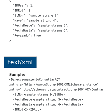
{

  "IDUser": 1,

  "IDRol": 2,

  "BlNbr": "sample string 3",

  "Nave": "sample string 4",

  "FechaDesde": "sample string 5",

  "FechaHasta": "sample string 6",

  "Revisado": true

text/xml
Sample:
<DireccionamientoConsultarRQT 
xmlns:i="http://www.w3.org/2001/XMLSchema-instance" 
xmlns="http://schemas.datacontract.org/2004/07/ContransAPI.
  <BlNbr>sample string 3</BlNbr>

  <FechaDesde>sample string 5</FechaDesde>

  <FechaHasta>sample string 6</FechaHasta>

  <IDRol>2</IDRol>
