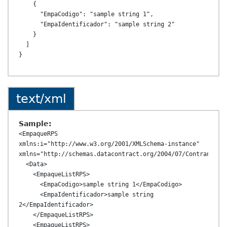
    {

      "EmpaCodigo": "sample string 1",

      "EmpaIdentificador": "sample string 2"

    }

  ]

text/xml
Sample:
<EmpaqueRPS 
xmlns:i="http://www.w3.org/2001/XMLSchema-instance" 
xmlns="http://schemas.datacontract.org/2004/07/ContransAPI.
  <Data>

    <EmpaqueListRPS>

      <EmpaCodigo>sample string 1</EmpaCodigo>

      <EmpaIdentificador>sample string 
2</EmpaIdentificador>

    </EmpaqueListRPS>

    <EmpaqueListRPS>
