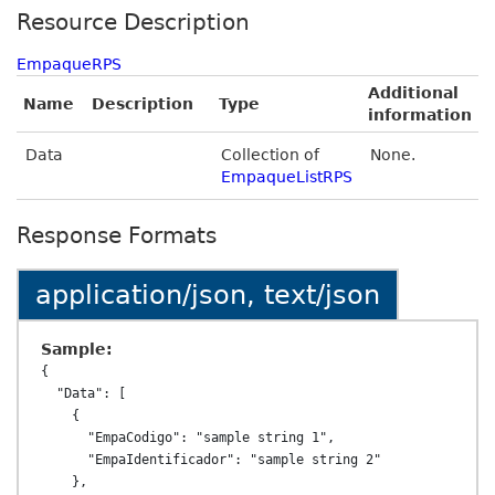
Resource Description
EmpaqueRPS
Additional
Name
Description
Type
information
Data
Collection of
None.
EmpaqueListRPS
Response Formats
application/json, text/json
Sample:
{

  "Data": [

    {

      "EmpaCodigo": "sample string 1",

      "EmpaIdentificador": "sample string 2"

    },
