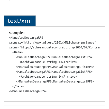
text/xml
Sample:
<ManualesDescargaRPS 
xmlns:i="http://www.w3.org/2001/XMLSchema-instance" 
xmlns="http://schemas.datacontract.org/2004/07/ContransAPI.
  <Data>

    <ManualesDescargaRPS.ManualesDescargaListRPS>

      <Archivo>sample string 1</Archivo>

    </ManualesDescargaRPS.ManualesDescargaListRPS>

    <ManualesDescargaRPS.ManualesDescargaListRPS>

      <Archivo>sample string 1</Archivo>

    </ManualesDescargaRPS.ManualesDescargaListRPS>

  </Data>
