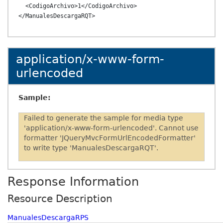
  <CodigoArchivo>1</CodigoArchivo>

application/x-www-form-
urlencoded
Sample:
Failed to generate the sample for media type
'application/x-www-form-urlencoded'. Cannot use
formatter 'JQueryMvcFormUrlEncodedFormatter'
to write type 'ManualesDescargaRQT'.
Response Information
Resource Description
ManualesDescargaRPS