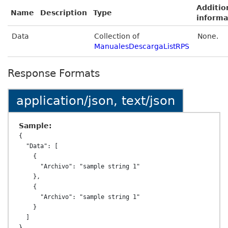
Additio
Name
Description
Type
informa
Data
Collection of
None.
ManualesDescargaListRPS
Response Formats
application/json, text/json
Sample:
{

  "Data": [

    {

      "Archivo": "sample string 1"

    },

    {

      "Archivo": "sample string 1"

    }

  ]
