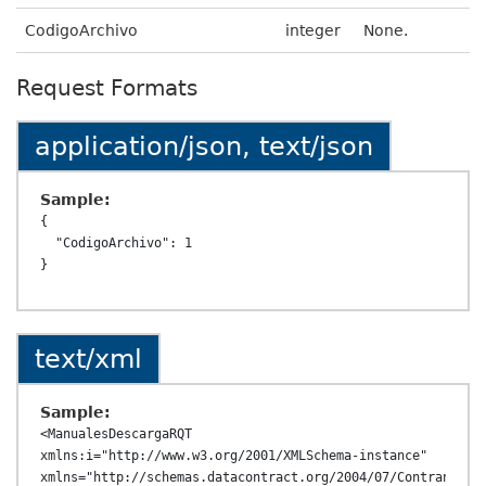
CodigoArchivo
integer
None.
Request Formats
application/json, text/json
Sample:
{

  "CodigoArchivo": 1

text/xml
Sample:
<ManualesDescargaRQT 
xmlns:i="http://www.w3.org/2001/XMLSchema-instance" 
xmlns="http://schemas.datacontract.org/2004/07/ContransAPI.