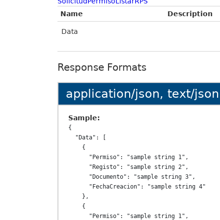
SolicitudPermisoListarRPS
Name
Description
Data
Response Formats
application/json, text/json
Sample:
{

  "Data": [

    {

      "Permiso": "sample string 1",

      "Registo": "sample string 2",

      "Documento": "sample string 3",

      "FechaCreacion": "sample string 4"

    },

    {

      "Permiso": "sample string 1",
