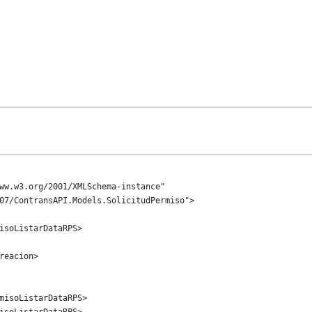
ww.w3.org/2001/XMLSchema-instance" 
07/ContransAPI.Models.SolicitudPermiso">
