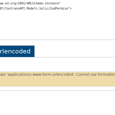
ww.w3.org/2001/XMLSchema-instance" 
07/ContransAPI.Models.SolicitudPermiso">

urlencoded
type 'application/x-www-form-urlencoded'. Cannot use formatt