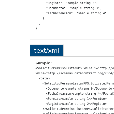
      "Registo": "sample string 2",

      "Documento": "sample string 3",

      "FechaCreacion": "sample string 4"

    }

  ]

text/xml
Sample:
<SolicitudPermisoListarRPS xmlns:i="http://w
xmlns="http://schemas.datacontract.org/2004/
  <Data>

    <SolicitudPermisoListarRPS.SolicitudPermisoListarDataRPS>

      <Documento>sample string 3</Documento>

      <FechaCreacion>sample string 4</FechaCreacion>

      <Permiso>sample string 1</Permiso>

      <Registo>sample string 2</Registo>

    </SolicitudPermisoListarRPS.SolicitudPermisoListarDataRPS>
