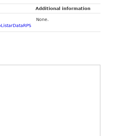
Additional information
None.
oListarDataRPS