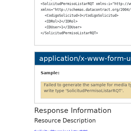
<SolicitudPermisoListarRQT xmlns:i="http://w
xmlns="http://schemas.datacontract.org/2004/
  <CodigoSolicitud>3</CodigoSolicitud>

  <IDRol>2</IDRol>

  <IDUser>1</IDUser>

application/x-www-form-
Sample:
Failed to generate the sample for media 
write type 'SolicitudPermisoListarRQT'.
Response Information
Resource Description