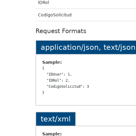
IDRol
CodigoSolicitud
Request Formats
application/json, text/json
Sample:
{

  "IDUser": 1,

  "IDRol": 2,

  "CodigoSolicitud": 3

text/xml
Sample: